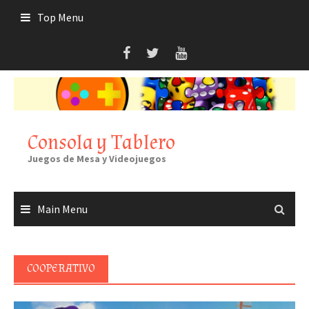
Skip
Top Menu
to
content
Consola y Tablero
Juegos de Mesa y Videojuegos
Main Menu
COOPERATIVO