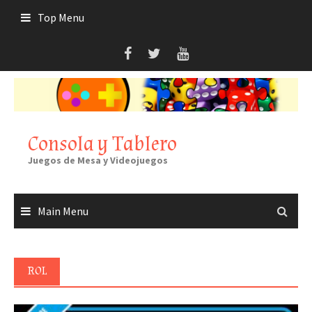
Skip
Top Menu
to
content
Consola y Tablero
Juegos de Mesa y Videojuegos
Main Menu
ROL