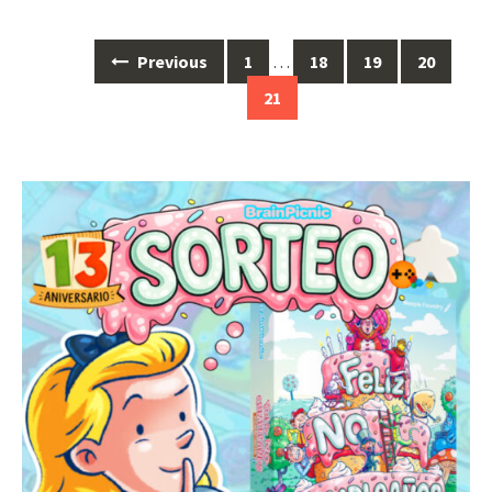
Posts
Previous
1
…
18
19
20
navigation
21