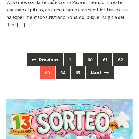
Volvemos con la sección Cómo Pasa el Tiempo. En este
segundo capítulo, os presentamos los cambios físicos que
ha experimentado Cristiano Ronaldo, buque insignia del
Real
[…]
Posts
Previous
1
…
60
61
62
navigation
63
64
65
Next