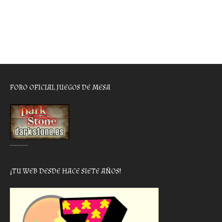
FORO OFICIAL JUEGOS DE MESA
………..
¡TU WEB DESDE HACE SIETE AÑOS!