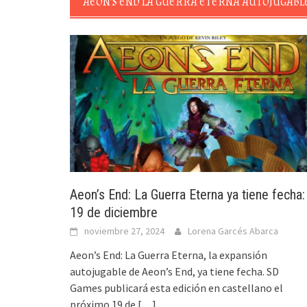
AEON’S END LA GUERRA ETERNA AUTOJUGABL
Aeon’s End: La Guerra Eterna ya tiene fecha:
19 de diciembre
noviembre 27, 2024
Lorena Garcés Abarca
Aeon’s End: La Guerra Eterna, la expansión
autojugable de Aeon’s End, ya tiene fecha. SD
Games publicará esta edición en castellano el
próximo 19 de
[…]