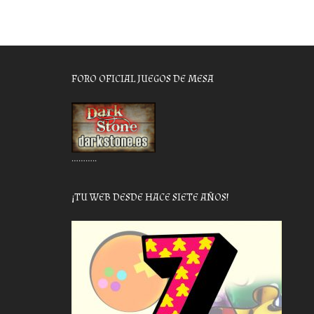
FORO OFICIAL JUEGOS DE MESA
………..
¡TU WEB DESDE HACE SIETE AÑOS!