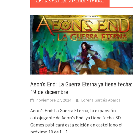
AEON’S END LA GUERRA ETERNA
Aeon’s End: La Guerra Eterna ya tiene fecha:
19 de diciembre
noviembre 27, 2024
Lorena Garcés Abarca
Aeon’s End: La Guerra Eterna, la expansión
autojugable de Aeon’s End, ya tiene fecha. SD
Games publicará esta edición en castellano el
próximo 19 de
[…]