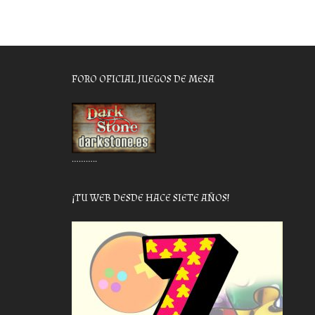
FORO OFICIAL JUEGOS DE MESA
………..
¡TU WEB DESDE HACE SIETE AÑOS!