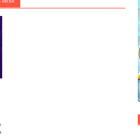
E MESA
e
a