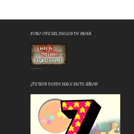
FORO OFICIAL JUEGOS DE MESA
………..
¡TU WEB DESDE HACE SIETE AÑOS!