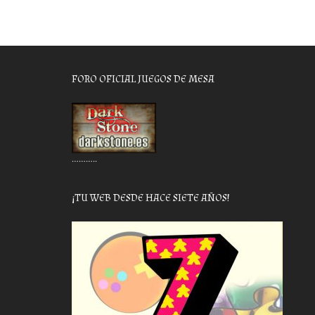
FORO OFICIAL JUEGOS DE MESA
………..
¡TU WEB DESDE HACE SIETE AÑOS!