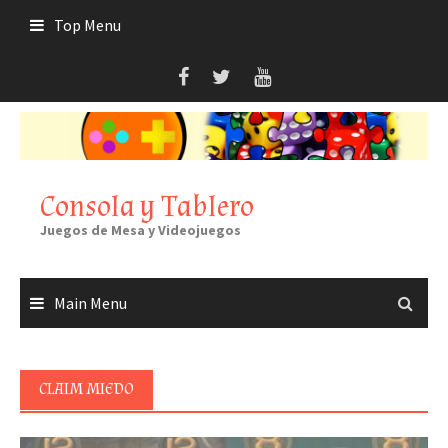
Skip
Top Menu
to
content
Consola y Tablero
Juegos de Mesa y Videojuegos
Main Menu
CLAIM MIEDO