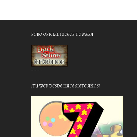
FORO OFICIAL JUEGOS DE MESA
………..
¡TU WEB DESDE HACE SIETE AÑOS!