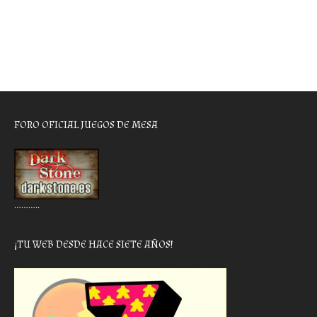
FORO OFICIAL JUEGOS DE MESA
………..
¡TU WEB DESDE HACE SIETE AÑOS!