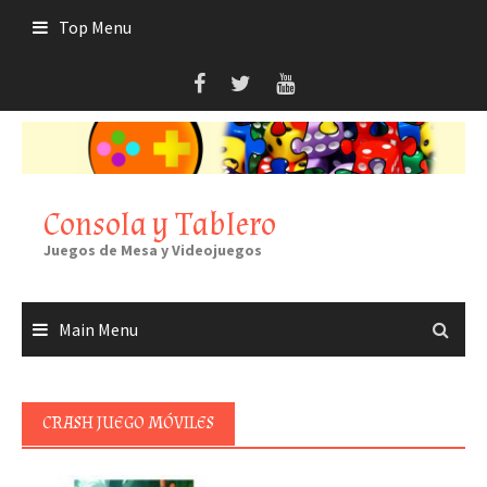
Skip
Top Menu
to
content
Consola y Tablero
Juegos de Mesa y Videojuegos
Main Menu
CRASH JUEGO MÓVILES