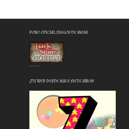
FORO OFICIAL JUEGOS DE MESA
………..
¡TU WEB DESDE HACE SIETE AÑOS!