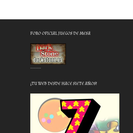
FORO OFICIAL JUEGOS DE MESA
………..
¡TU WEB DESDE HACE SIETE AÑOS!