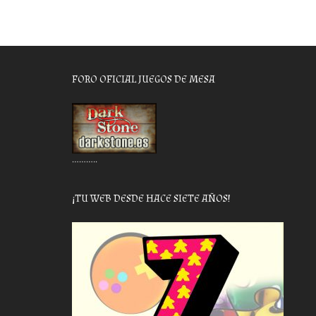
FORO OFICIAL JUEGOS DE MESA
………..
¡TU WEB DESDE HACE SIETE AÑOS!