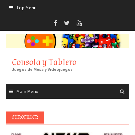
Skip
Top Menu
to
content
Consola y Tablero
Juegos de Mesa y Videojuegos
Main Menu
EUROFILLER