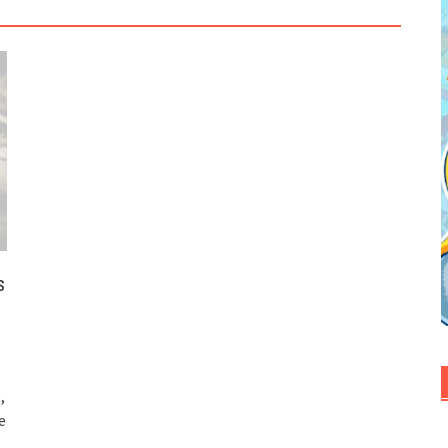
s
,
e