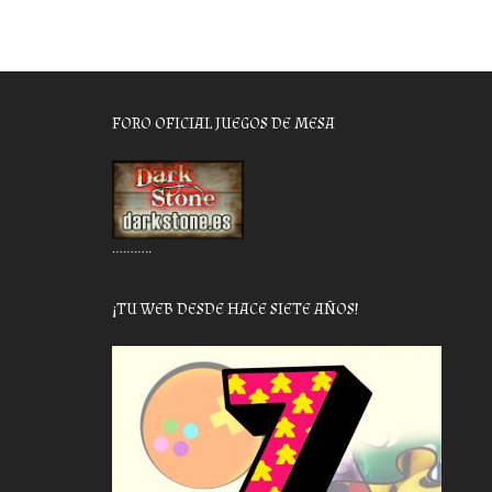
FORO OFICIAL JUEGOS DE MESA
………..
¡TU WEB DESDE HACE SIETE AÑOS!