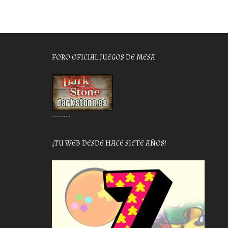
FORO OFICIAL JUEGOS DE MESA
………..
¡TU WEB DESDE HACE SIETE AÑOS!