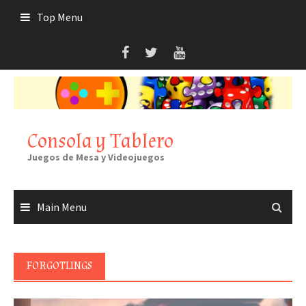
Skip
Top Menu
to
content
Consola y Tablero
Juegos de Mesa y Videojuegos
Main Menu
FORGOTLINGS