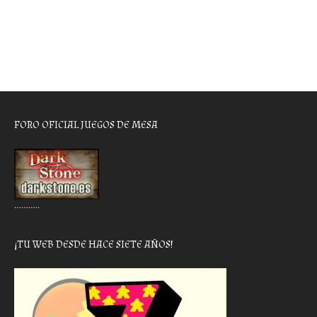
FORO OFICIAL JUEGOS DE MESA
………..
¡TU WEB DESDE HACE SIETE AÑOS!