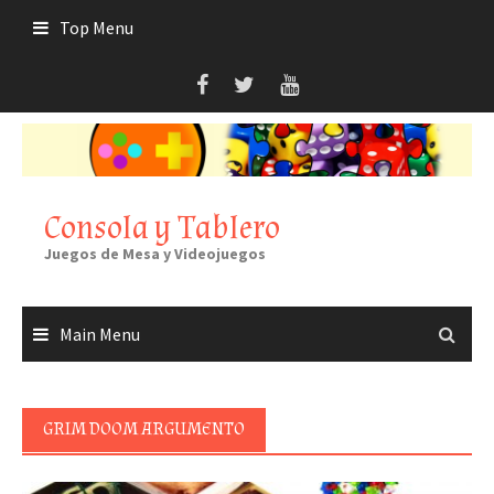
Skip
Top Menu
to
content
Consola y Tablero
Juegos de Mesa y Videojuegos
Main Menu
GRIM DOOM ARGUMENTO