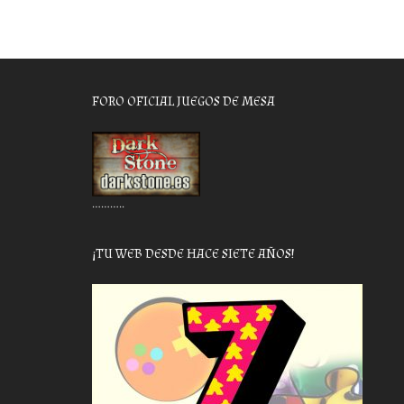
FORO OFICIAL JUEGOS DE MESA
………..
¡TU WEB DESDE HACE SIETE AÑOS!