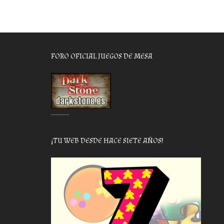
FORO OFICIAL JUEGOS DE MESA
………..
¡TU WEB DESDE HACE SIETE AÑOS!