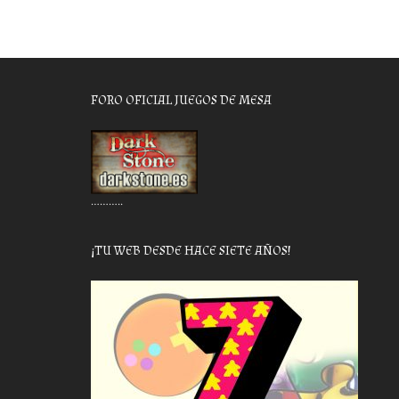
FORO OFICIAL JUEGOS DE MESA
………..
¡TU WEB DESDE HACE SIETE AÑOS!