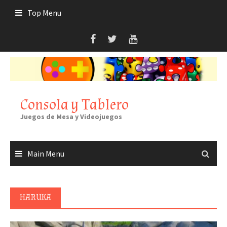
Skip
Top Menu
to
content
Consola y Tablero
Juegos de Mesa y Videojuegos
Main Menu
HARUKA