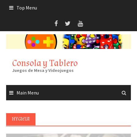
Skip
Top Menu
to
content
Consola y Tablero
Juegos de Mesa y Videojuegos
Main Menu
HYGIEIA