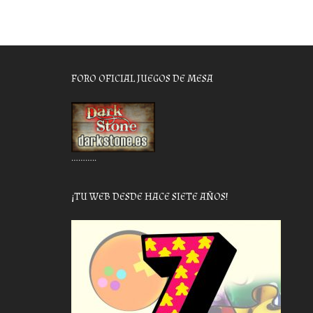
FORO OFICIAL JUEGOS DE MESA
………..
¡TU WEB DESDE HACE SIETE AÑOS!