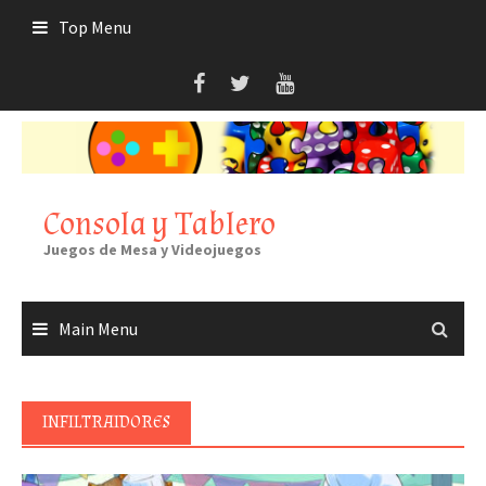
Skip
Top Menu
to
content
Consola y Tablero
Juegos de Mesa y Videojuegos
Main Menu
INFILTRAIDORES