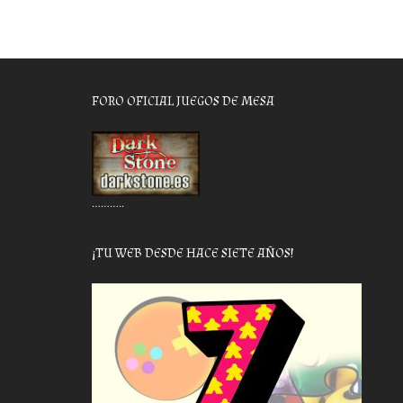
FORO OFICIAL JUEGOS DE MESA
………..
¡TU WEB DESDE HACE SIETE AÑOS!