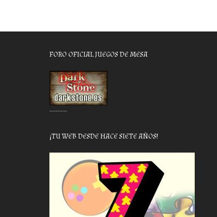
FORO OFICIAL JUEGOS DE MESA
………..
¡TU WEB DESDE HACE SIETE AÑOS!