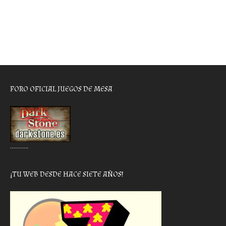
FORO OFICIAL JUEGOS DE MESA
………..
¡TU WEB DESDE HACE SIETE AÑOS!