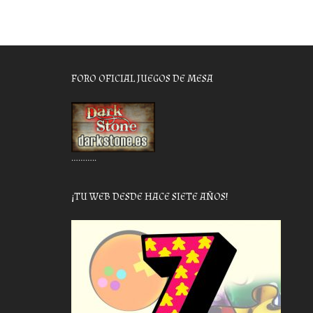
FORO OFICIAL JUEGOS DE MESA
………..
¡TU WEB DESDE HACE SIETE AÑOS!