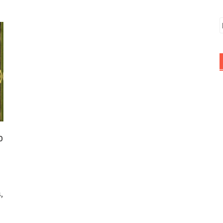
B
o
,