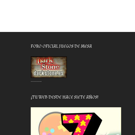
FORO OFICIAL JUEGOS DE MESA
………..
¡TU WEB DESDE HACE SIETE AÑOS!