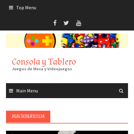
Skip
Top Menu
to
content
Consola y Tablero
Juegos de Mesa y Videojuegos
Main Menu
MACHINARIUM