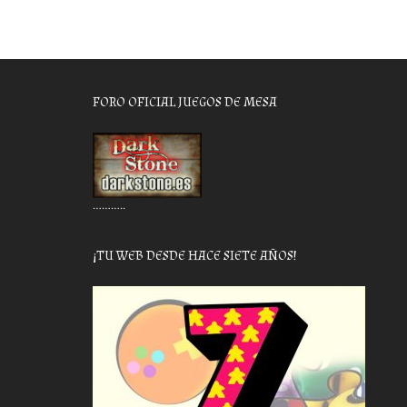
FORO OFICIAL JUEGOS DE MESA
………..
¡TU WEB DESDE HACE SIETE AÑOS!