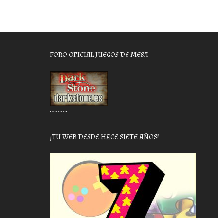
FORO OFICIAL JUEGOS DE MESA
………..
¡TU WEB DESDE HACE SIETE AÑOS!