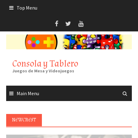
Skip
Top Menu
to
content
Consola y Tablero
Juegos de Mesa y Videojuegos
Main Menu
NEWCREST