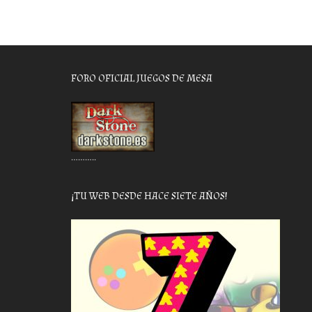
FORO OFICIAL JUEGOS DE MESA
………..
¡TU WEB DESDE HACE SIETE AÑOS!