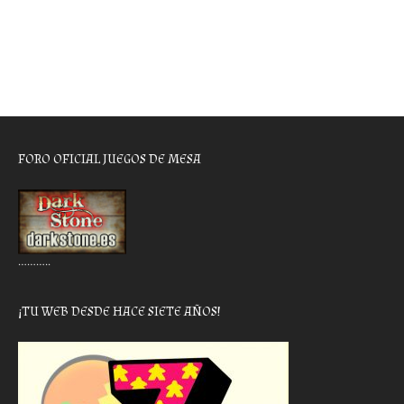
FORO OFICIAL JUEGOS DE MESA
………..
¡TU WEB DESDE HACE SIETE AÑOS!