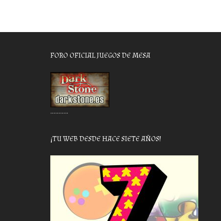
FORO OFICIAL JUEGOS DE MESA
………..
¡TU WEB DESDE HACE SIETE AÑOS!