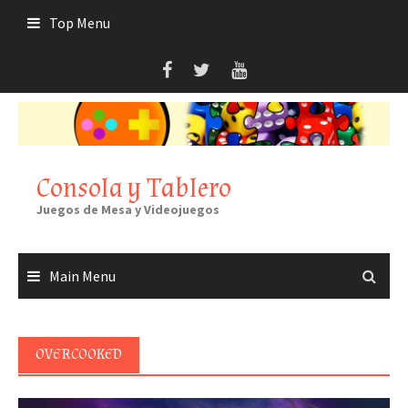
Skip
Top Menu
to
content
Consola y Tablero
Juegos de Mesa y Videojuegos
Main Menu
OVERCOOKED