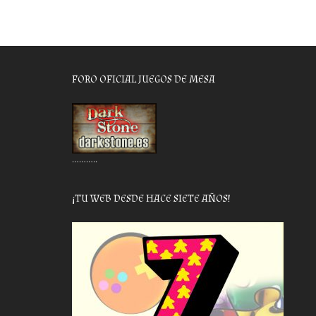
FORO OFICIAL JUEGOS DE MESA
………..
¡TU WEB DESDE HACE SIETE AÑOS!