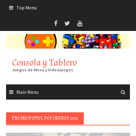
Skip
Top Menu
to
content
Consola y Tablero
Juegos de Mesa y Videojuegos
Main Menu
PREMIOS SPIEL DES JAHRES 2014