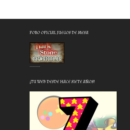
FORO OFICIAL JUEGOS DE MESA
………..
¡TU WEB DESDE HACE SIETE AÑOS!