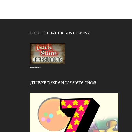
FORO OFICIAL JUEGOS DE MESA
………..
¡TU WEB DESDE HACE SIETE AÑOS!