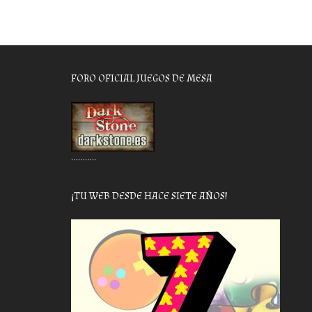
FORO OFICIAL JUEGOS DE MESA
………..
¡TU WEB DESDE HACE SIETE AÑOS!