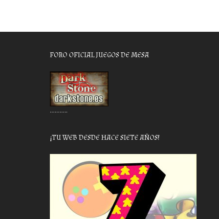
FORO OFICIAL JUEGOS DE MESA
………..
¡TU WEB DESDE HACE SIETE AÑOS!