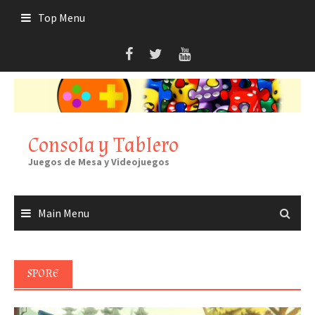
Skip
Top Menu
to
content
Consola y Tablero
Juegos de Mesa y Videojuegos
Main Menu
SPORE